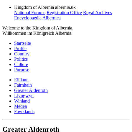
Kingdom of Albernia
albernia.uk
National Forums
Registration Office
Royal Archives
Encyclopaedia Albernica
Welcome to the Kingdom of Albernia.
Willkommen im Königreich Albernia.
Startseite
Profile
Country
Politics
Culture
Purpose
Eihlann
Fairnhain
Greater Aldenroth
Llyngwyn
Winland
Medea
Fawklands
Greater Aldenroth